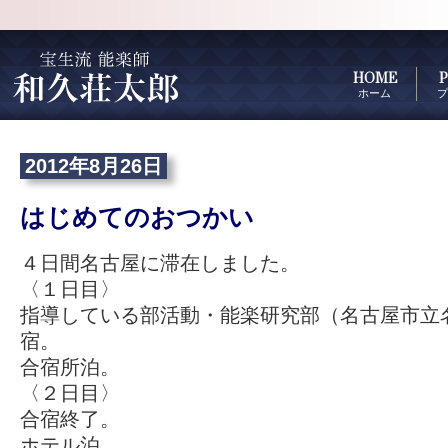
HOME
P
ホーム
プ
2012年8月26日
はじめてのおつかい
４日間名古屋に滞在しました。
〈１日目〉
指導している部活動・能楽研究部（名古屋市立
宿。
合宿所泊。
〈２日目〉
合宿終了。
ホテル泊。