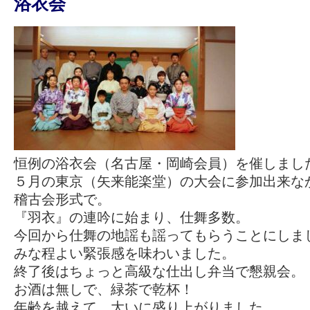
浴衣会
恒例の浴衣会（名古屋・岡崎会員）を催しまし
５月の東京（矢来能楽堂）の大会に参加出来な
稽古会形式で。
『羽衣』の連吟に始まり、仕舞多数。
今回から仕舞の地謡も謡ってもらうことにしま
みな程よい緊張感を味わいました。
終了後はちょっと高級な仕出し弁当で懇親会。
お酒は無しで、緑茶で乾杯！
年齢を越えて、大いに盛り上がりました。