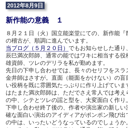
2012年8月9日
新作能の意義 １
８月２１日（火）国立能楽堂にての、新作能『
の稽古が、順調に進んでいます。
当ブログ（５月２０日）
でもお知らせした通り
辰巳満次郎師、通常の能ではワキに相当する役
雄資師、ツレのデリラを私が勤めます。
先日の下申し合わせでは、長々のセリフをスラ
金井師はさすが。直面（能面をかけない）の盲
い役柄を既に雰囲気たっぷりに作り上げていま
はたまた満次郎師は、ただでさえ常人では考え
の中、シテとツレの謡と型を、大変面白く作り
下申し合わせ終了後の、作者や演出家の新しい
確な面白い演出のアイディアがポンポン飛び出
の中は、いったいどうなっているのでしょうか