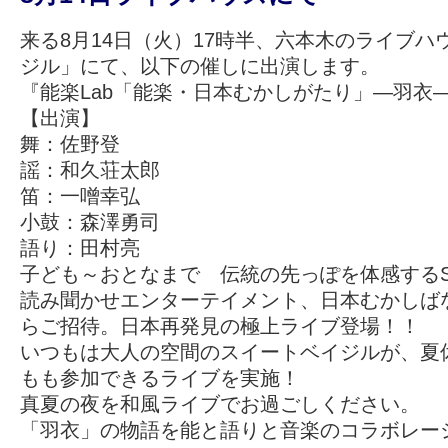
来る8月14日（火）17時半、六本木のライブハ
ジル」にて、以下の催しに出演します。
『能楽Lab「能楽・日本むかしがたり」―羽衣
【出演】
舞：佐野登
謡：和久荘太郎
笛：一噌幸弘
小鼓：森澤勇司
語り：田村亮
子ども～おとなまで 伝統の先っぽを体感するSumm
読み聞かせエンターテイメント、日本むかしば
らご招待。日本再発見の極上ライブ登場！！
いつもは大人の空間のスイートベイジルが、夏
もも参加できるライブを実施！
真夏の夜を和風ライブでお過ごしください。
「羽衣」の物語を能と語りと音楽のコラボレー