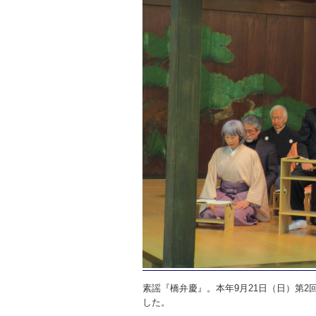
素謡『橋弁慶』。本年9月21日（日）第
した。