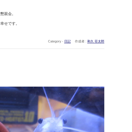
て懇親会。
は幸せです。
Category -
日記
作成者 :
和久 荘太郎