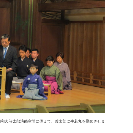
2回和久荘太郎演能空間に備えて、凜太郎に牛若丸を勤めさせま