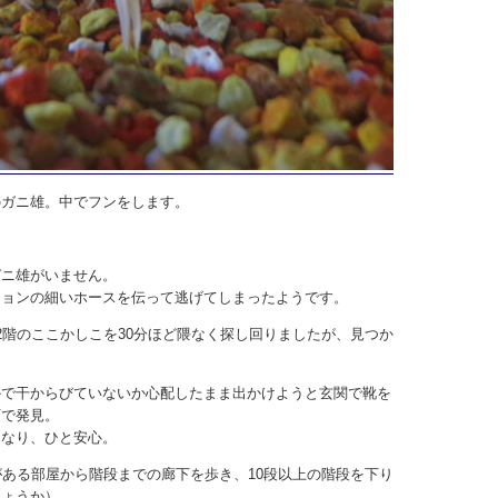
のガニ雄。中でフンをします。
ガニ雄がいません。
ションの細いホースを伝って逃げてしまったようです。
2階のここかしこを30分ほど隈なく探し回りましたが、見つか
かで干からびていないか心配したまま出かけようと玄関で靴を
下で発見。
になり、ひと安心。
がある部屋から階段までの廊下を歩き、10段以上の階段を下り
しょうか）。