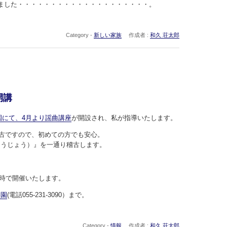
ました・・・・・・・・・・・・・・・・・・・・。
Category -
新しい家族
作成者 :
和久 荘太郎
開講
園にて、4月より謡曲講座
が開設され、私が指導いたします。
稽古ですので、初めての方でも安心。
ょうじょう）』を一通り稽古します。
1時で開催いたします。
学園
(電話055-231-3090）まで。
Category -
情報
作成者 :
和久 荘太郎