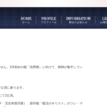
HOME
PROFILE
INFORMATION
LE
ホーム
プロフィール
舞台のお知らせ
お稽
せん。3月初めの能『吉野静』に向けて、精神が集中してい
ア公演に参ります。
にて2公演。
テ 宝生和英宗家）、新作能『復活のキリスト』のツレ・マ