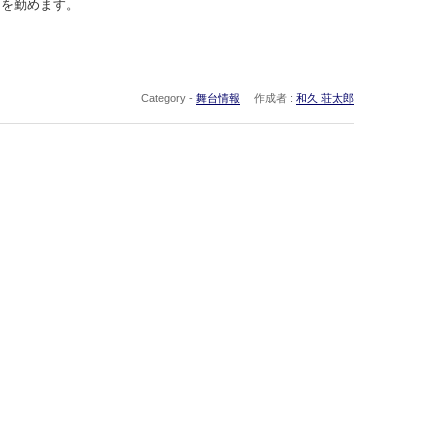
）を勤めます。
Category -
舞台情報
作成者 :
和久 荘太郎