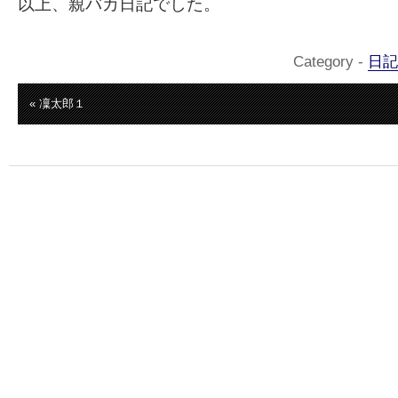
以上、親バカ日記でした。
Category -
日記
« 凜太郎１