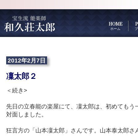
HOME
P
ホーム
プ
2012年2月7日
凜太郎２
＜続き>
先日の立春能の楽屋にて、凜太郎は、初めてもう
対面しました。
狂言方の「山本凜太郎」さんです。山本泰太郎さ