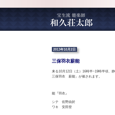
2013年10月2日
三保羽衣薪能
来る10月12日（土）16時半~19時半
三保羽衣 薪能」が催されます。
能『羽衣』
シテ 佐野由於
ワキ 安田登