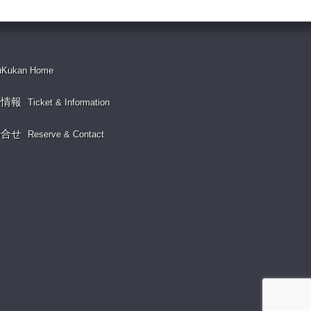
uKukan Home
演情報
Ticket & Information
い合せ
Reserve & Contact