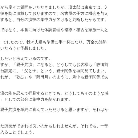
から度々ご質問をいただきましたが、凜太郎は東京では、3
の役を既に頂戴しておりますので、名古屋の子方に機会を与え
演すると、自分の演技の集中力が欠けると判断したからです。
のではなく、本番に向けた体調管理や指導・稽古を家族一丸と
」でしたので、我々夫婦も準備に手一杯になり、万全の態勢
ないだろうと予想しました。
にしたいと考えているのです。
ますが、「親子共演」になると、どうしてもお客様も「静御前
舞台設定に、「父と子」という、親子関係を垣間見てしまい、
これが、『歌占』や『隅田川』のように、劇中も親子関係であ
他流の能を忍んで拝見するときでも、どうしてもそのような感
劇」としての部分に集中力を削がれます。
の親子共演を単純に喜んでいただけると思いますが、そればか
えた演技ができれば良いのかもしれませんが、それでも、一部
が入ることでしょう。