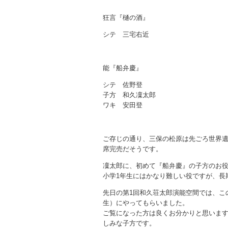
狂言『樋の酒』
シテ 三宅右近
能『船弁慶』
シテ 佐野登
子方 和久凜太郎
ワキ 安田登
ご存じの通り、三保の松原は先ごろ世界
席完売だそうです。
凜太郎に、初めて『船弁慶』の子方のお
小学1年生にはかなり難しい役ですが、長
先日の第1回和久荘太郎演能空間では、こ
生）にやってもらいました。
ご覧になった方は良くお分かりと思いま
しみな子方です。