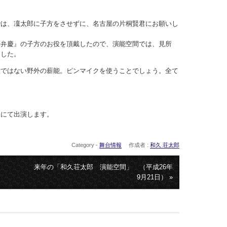
では、凜太郎に子方をさせずに、名古屋の片桐賢君にお願いし
。
船弁慶』の子方のお役を頂戴したので、演能空間では、見所
ました。
堂ではない野外の薪能。ピンマイクを使うことでしょう。全て
。
見にて出演します。
Category -
舞台情報
作成者 :
和久 荘太郎
来年の「和久荘太郎 演能空間」 （平成26年
9月21日） »