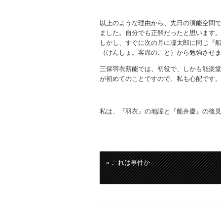
以上のような理由から、先日の演能空間
ました。自分でも正解だったと思います
しかし、すぐに次の月に凜太郎に同じ『
（けんしょ。客席のこと）から勉強させ
三保羽衣薪能では、初役で、しかも能楽
が初めてのことですので、私も心配です
私は、『羽衣』の地謡と『船弁慶』の後
« これは事件か