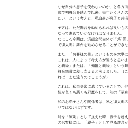
なぜ自分の息子を使わないのか、と各方面
歳で初舞台を踏んで以来、毎年たくさん
たい、という考えと、私自身が息子と共
子方は、ただ舞台を勤められれば良いも
なって進めていかなければなりません。
なにしろ今回は、演能空間自体が「第1回
で凜太郎に舞台を勤めさせることができ
また、「お客様の目」というものを大事
これは、人によって考え方が違うと思い
と義経」または、「知盛と義経」という
舞台鑑賞に差し支えると考えました。（
れば、また違うのでしょうが）
これは、私自身常に感じていることで、
情が良くも悪くも邪魔をして、能の「演
私のお弟子さんや関係者は、私と凜太郎
りではないはずです。
能を「演劇」として捉えた時、親子を超
のお客様には、「親子」として見る雑念