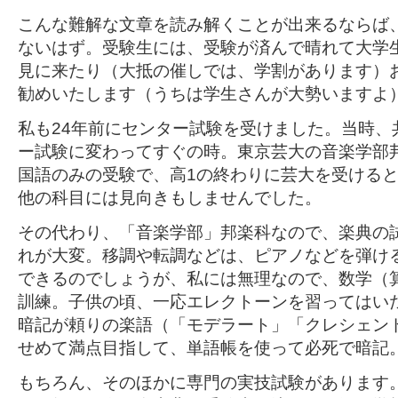
こんな難解な文章を読み解くことが出来るならば
ないはず。受験生には、受験が済んで晴れて大学
見に来たり（大抵の催しでは、学割があります）
勧めいたします（うちは学生さんが大勢いますよ
私も24年前にセンター試験を受けました。当時、
ー試験に変わってすぐの時。東京芸大の音楽学部
国語のみの受験で、高1の終わりに芸大を受ける
他の科目には見向きもしませんでした。
その代わり、「音楽学部」邦楽科なので、楽典の
れが大変。移調や転調などは、ピアノなどを弾け
できるのでしょうが、私には無理なので、数学（
訓練。子供の頃、一応エレクトーンを習ってはい
暗記が頼りの楽語（「モデラート」「クレシェン
せめて満点目指して、単語帳を使って必死で暗記
もちろん、そのほかに専門の実技試験があります