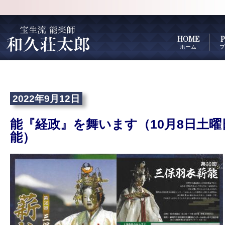
HOME
P
ホーム
プ
2022年9月12日
能『経政』を舞います（10月8日土
能）