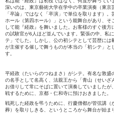
私は能『経政』は初役ではなく、何度か舞ってい
深いのは、東京藝術大学在学中の卒業演奏（東京
「卒論」ではなく「卒演」で単位を取ります）。
ホール（第四ホール）」という能舞台があり、そ
して能『経政』を舞いました。お客様のすぐ後方
の試験官が6人ほど並んでいます。緊張の中、私
テ」でした。しかし、公の初シテとして芸歴には
が主催する催しで舞うものが本当の「初シテ」と
す。
平経政（たいらのつねまさ）がシテ。有名な敦盛
の名手として名高く、法親王から「青山（せいざ
お借りして常にそばに置いて演奏していましたが
戦するために、京都・仁和寺に預けおきました。
戦死した経政を弔うために、行慶僧都が管弦講（
葬）を取りしきる、というところから舞台が始ま