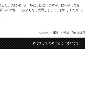
まいました。大変良いツールだとは思いますが、数年やってみ
ご関係の皆様、ご挨拶もなく脱退しまして、お許しください。
い！
Category -
日記
作成者 :
和久 荘太郎
明けましておめでとうございます »