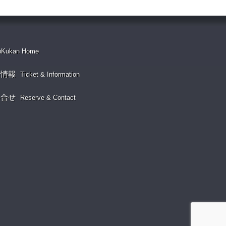
uKukan Home
演情報
Ticket & Information
い合せ
Reserve & Contact