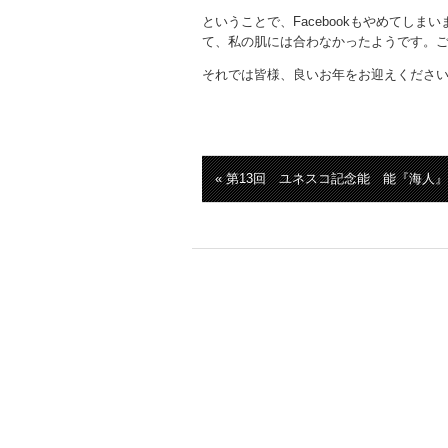
ということで、Facebookもやめてし
て、私の肌には合わなかったようです。
それでは皆様、良いお年をお迎えくださ
« 第13回 ユネスコ記念能 能『海人』