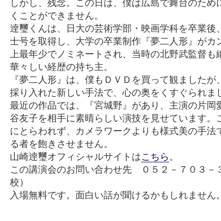
しかし、残念。この日は、僕は広島で舞台のため
くことができません。
逹璽くんは、日大の芸術学部・映画学科を卒業後
士号を取得し、大学の卒業制作『夢二人形』がカ
上最年少でノミネートされ、当時の北野武監督も
華々しい経歴の持ち主。
『夢二人形』は、僕もＤＶＤを買って観ましたが
採り入れた新しい手法で、心の奥をくすぐられま
最近の作品では、『宮城野』があり、主演の片岡
谷友子を相手に素晴らしい演技を見せています。
にとらわれず、カメラワークよりも様式美の手法
る者を飽きさせません。
山崎逹璽オフィシャルサイトは
こちら
。
この講演会のお問い合わせ先 ０５２－７０３－
校）
入場無料です。面白い話が聞けるかもしれません