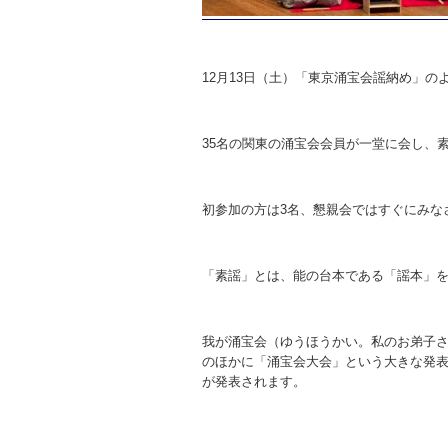
12月13日（土）「東京涌宝会謡納め」の
35名の関東の涌宝会会員が一堂に会し、素
初参加の方は3名、懇親会ではすぐにみな
「素謡」とは、能の台本である「謡本」
我が涌宝会（ゆうほうかい。私のお弟子
のほかに「涌宝会大会」という大きな発
が発表されます。