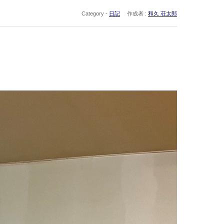
Category -
日記
作成者 :
和久 荘太郎