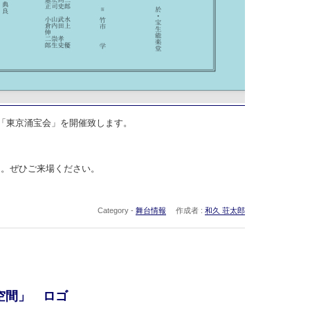
て「東京涌宝会」を開催致します。
）。ぜひご来場ください。
Category -
舞台情報
作成者 :
和久 荘太郎
空間」 ロゴ