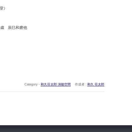
堂）
千歳 辰巳和磨他
Category -
和久荘太郎 演能空間
作成者 :
和久 荘太郎