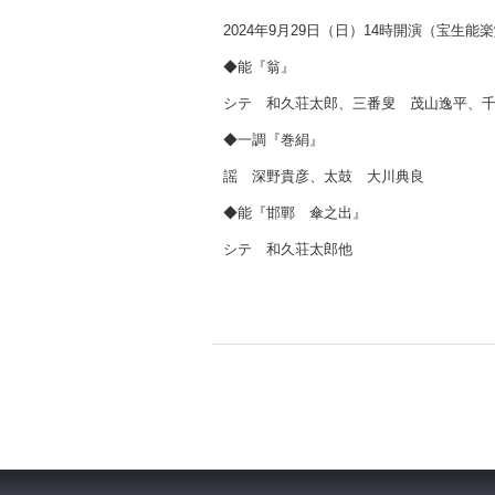
2024
年
9
月
29
日（日）
14
時開演（宝生能楽
◆能『翁』
シテ 和久荘太郎、三番叟 茂山逸平、
◆一調『巻絹』
謡 深野貴彦、太鼓 大川典良
◆能『邯鄲 傘之出』
シテ 和久荘太郎他