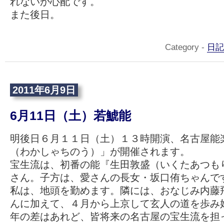
れないか心配です。
また後日。
Category -
日記
2011年6月9日
6月11日（土）若鯱能
明後日６月１１日（土）１３時開演、名古屋能
（わかしゃちのう）」が開催されます。
宝生流は、初番の能『生田敦盛（いくたあつも
さん。子方は、愛さんの長女・坂口侑ちゃんで
私は、地頭を勤めます。隣には、おなじみ内藤
んに加えて、４月から上京して玄人の道を歩み
年の差はあれど、皆将来の名古屋の宝生流を担