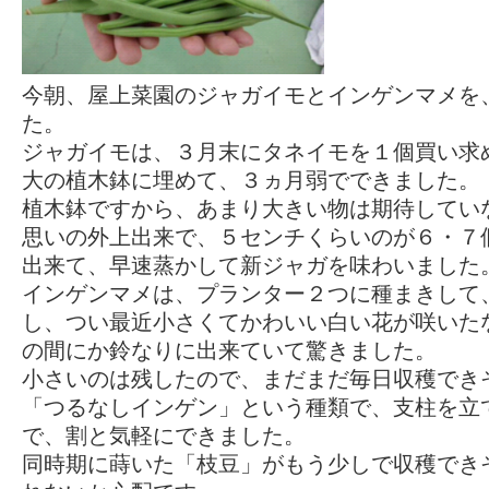
今朝、屋上菜園のジャガイモとインゲンマメを
た。
ジャガイモは、３月末にタネイモを１個買い求
大の植木鉢に埋めて、３ヵ月弱でできました。
植木鉢ですから、あまり大きい物は期待してい
思いの外上出来で、５センチくらいのが６・７
出来て、早速蒸かして新ジャガを味わいました
インゲンマメは、プランター２つに種まきして
し、つい最近小さくてかわいい白い花が咲いた
の間にか鈴なりに出来ていて驚きました。
小さいのは残したので、まだまだ毎日収穫でき
「つるなしインゲン」という種類で、支柱を立
で、割と気軽にできました。
同時期に蒔いた「枝豆」がもう少しで収穫でき