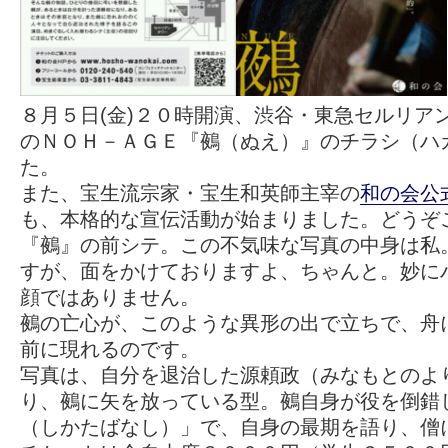
８月５日(金)２０時開演、渋谷・東急セルリア
のＮＯＨ－ＡＧＥ『鵺（ぬえ）』のチラシ（ハ
た。
また、宝生流宗家・宝生和英師主宰の
和の会公
も、本格的な宣伝活動が始まりました。どうぞ
『鵺』の前シテ。この不気味な写真の中身は私
すが、面をかけておりますよ、ちゃんと。妙に
顔ではありません。
鵺の亡心が、このような異形の出で立ちで、舟
前に現れるのです。
写真は、自分を退治した源頼政（みなもとのよ
り、鵺に矢を放っている型。鵺自身が役を倒錯
（しかたばなし）」で、自身の最期を語り、僧