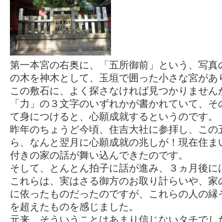
第一本宮の右奥に、「五所御前」という、写真
の木を神木として、玉垣で囲った小さな宮があ
この敷石に、よく探さなければ見つかりません
「力」の３文字のいずれかが書かれていて、そ
て身につけると、心願成就するというのです。
昨年のちょうど今頃、住吉大社に参拝し、この
ら、なんと翌月に心願成就の兆しが！現在住ま
付きの家の話が舞い込んできたのです。
そして、とんとん拍子に話が進み、３ヵ月後に
これらは、実はさる御方のお取り計らいや、家
に依ったものだったのですが、これらの人の縁
を超えたものを感じました。
元来、そういうことはあまり信じないタチでし