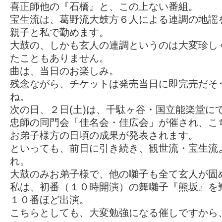
喜正師他の『石橋』と、この上ない番組。
宝生流は、葛野流大鼓方６人による連調の地謡
親子と私で勤めます。
大鼓の、しかも玄人の連調というのは大変珍し
たこともありません。
曲は、当日のお楽しみ。
残念ながら、チケットは発売当日に即完売だそ
ね。
次の日、２日(土)は、千駄ヶ谷・国立能楽堂に
忠師の同門会「佳名会・佳広会」が催され、こ
お弟子様方の日頃の成果が発表されます。
といっても、前日に引き続き、観世流・宝生流
れ。
大鼓のみお弟子様で、他の囃子も全て玄人が固
私は、初番（１０時開演）の舞囃子『熊坂』を
１０番ほど出演。
こちらとしても、大変勉強になる催しですから