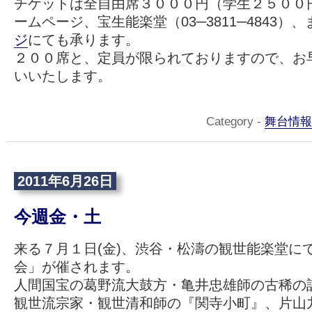
チケットは全自由席３０００円（学生２５００
ームページ、宝生能楽堂（03─3811─4843）
ジ
にても承ります。
２００席と、定員が限られておりますので、お
いいたします。
Category -
舞台情報
2011年6月26日
今週金・土
来る７月１日(金)、渋谷・松濤の観世能楽堂に
会」が催されます。
人間国宝の葛野流大鼓方・亀井忠雄師の古稀の
観世流宗家・観世清和師の『関寺小町』、片山