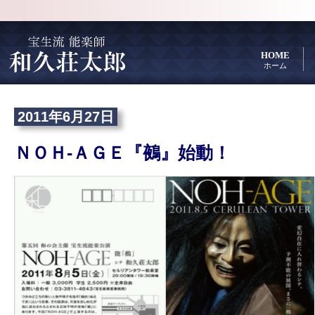
HOME
ホーム
2011年6月27日
ＮＯＨ-ＡＧＥ『鵺』始動！