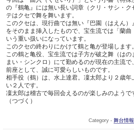
の『鶴亀』には無い長い詞章（クリ・サシ・ク
テはクセで舞を舞います。
このクセは、現行曲では無い『巴園（はえん）
をそのまま挿入したもので、宝生流では「蘭曲
いう重い扱いになっています。
このクセの終わりにかけて鶴と亀が登場します
この鶴と亀役、宝生流では子方が破之舞（はの
まい・シンクロ）にて勤めるのが現在の主流で
前座として、誠に可愛らしいものです。
相手役（鶴）は、水上達君。凜太郎より２歳年
い２人です。
凜太郎は稽古で毎回会えるのが楽しみのようで
（つづく）
Category -
舞台情報