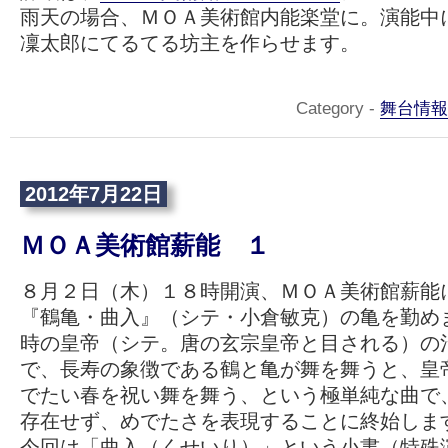
雨天の場合、ＭＯＡ美術館内能楽堂に。演能中
凜太郎にてるてる坊主を作らせます。
Category -
舞台情報
2012年7月22日
ＭＯＡ美術館薪能 １
８月２日（木）１８時開演、ＭＯＡ美術館薪能
『鶴亀・曲入』（シテ・小倉敏克）の亀を勤め
時の皇帝（シテ。唐の玄宗皇帝と目される）の
で、長寿の象徴である鶴と亀が舞を舞うと、皇
でたい春を祝い舞を舞う、という極単純な曲で
存在せず、めでたさを表現することに終始しま
今回は「曲入（くせいり）」という小書（特殊