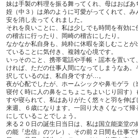
妹は手製の料理を振る舞ってくれ、母はおばあ
姪（中３）は弟のように可愛がってくれて、み
安を消し去ってくれました。
それを良いことに、私は少しでも時間を有効に
の稽古に行ったり、岡崎の稽古にしたり。
なかなか私自身も、純粋に休暇を楽しむことが
ていることに気付き、複雑な心境です。
いっそのこと、携帯電話や手帳・謡本を置いて
ければ、ただの仕事人間になってしまうなあ。
択しているのは、私自身ですが…。
夜が心配でしたが、ホームシックや鼻モゲラ（
寝付く時に人の鼻をこちょこちよいじり回す）
すや寝られて、私はありがたく悠々と羽を伸ば
来週、６歳になります。一回り大きくなって帰
にしていることでしょう。
来る２０日の誕生日当日は、私は国立能楽堂の
の能『忠信』のツレ）、その前２日間も仕事で