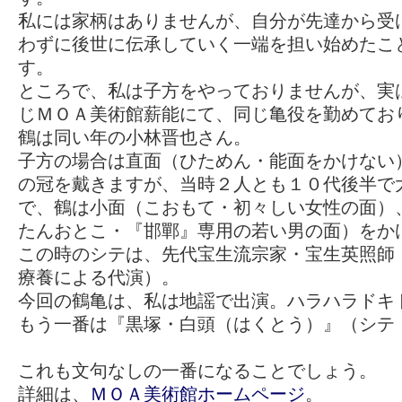
私には家柄はありませんが、自分が先達から受
わずに後世に伝承していく一端を担い始めたこ
す。
ところで、私は子方をやっておりませんが、実
じＭＯＡ美術館薪能にて、同じ亀役を勤めてお
鶴は同い年の小林晋也さん。
子方の場合は直面（ひためん・能面をかけない
の冠を戴きますが、当時２人とも１０代後半で
で、鶴は小面（こおもて・初々しい女性の面）
たんおとこ・『邯鄲』専用の若い男の面）をか
この時のシテは、先代宝生流宗家・宝生英照師
療養による代演）。
今回の鶴亀は、私は地謡で出演。ハラハラドキ
もう一番は『黒塚・白頭（はくとう）』（シテ
これも文句なしの一番になることでしょう。
詳細は、
ＭＯＡ美術館ホームページ
。