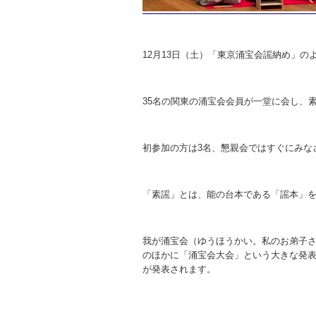
12月13日（土）「東京涌宝会謡納め」の
35名の関東の涌宝会会員が一堂に会し、素
初参加の方は3名、懇親会ではすぐにみな
「素謡」とは、能の台本である「謡本」
我が涌宝会（ゆうほうかい。私のお弟子
のほかに「涌宝会大会」という大きな発
が発表されます。