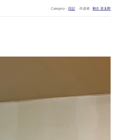
Category -
日記
作成者 :
和久 荘太郎