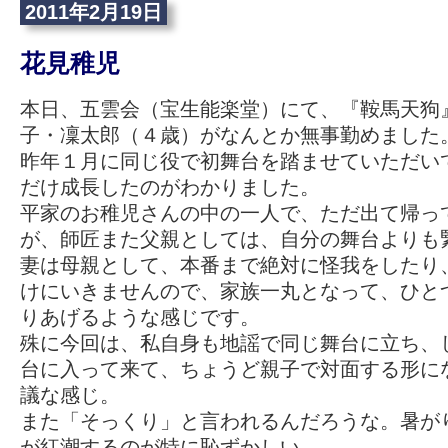
2011年2月19日
花見稚児
本日、五雲会（宝生能楽堂）にて、『鞍馬天狗
子・凜太郎（４歳）がなんとか無事勤めました
昨年１月に同じ役で初舞台を踏ませていただい
だけ成長したのがわかりました。
平家のお稚児さんの中の一人で、ただ出て帰っ
が、師匠また父親としては、自分の舞台よりも
妻は母親として、本番まで絶対に怪我をしたり
けにいきませんので、家族一丸となって、ひと
りあげるような感じです。
殊に今回は、私自身も地謡で同じ舞台に立ち、
台に入って来て、ちょうど親子で対面する形に
議な感じ。
また「そっくり」と言われるんだろうな。暑が
が紅潮するのが特に恥ずかしい。