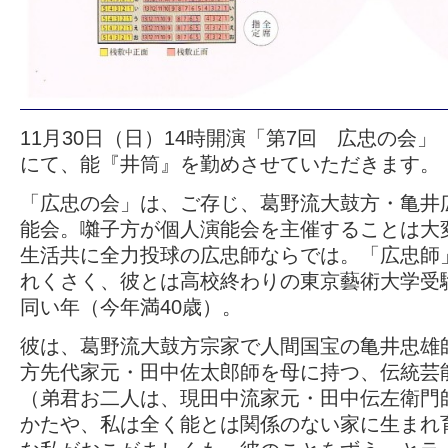
11月30日（日）14時開演「第7回 広忠の会
にて、能『井筒』を勤めさせていただきます。
「広忠の会」は、ご存じ、葛野流大鼓方・亀井
能会。囃子方が個人演能会を主催することは大
生活共に全力投球の広忠師ならでは。「広忠師
れくさく、彼とは高校終わりの東京藝術大学受
同い年（今年満40歳）。
彼は、葛野流大鼓方宗家で人間国宝の亀井忠雄
方先代家元・田中佐太郎師を母に持つ、伝統芸
（弟君お二人は、現田中流家元・田中伝左衛門
かたや、私は全く能とは関係のない家に生まれ