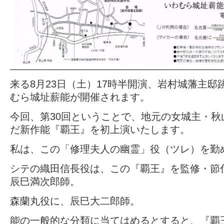
来る8月23日（土）17時半開演、岩村城藩主邸
むら城址薪能が開催されます。
今回、第30回ということで、地元の女城主・秋
だ新作能『覇王』を初上演いたします。
私は、この「修理夫人の幽霊」役（ツレ）を勤
シテの織田信長役は、この『覇王』を監修・節
辰巳満次郎師。
森蘭丸役に、辰巳大二郎師。
能の一般的な分類に当てはめるとすると、『覇