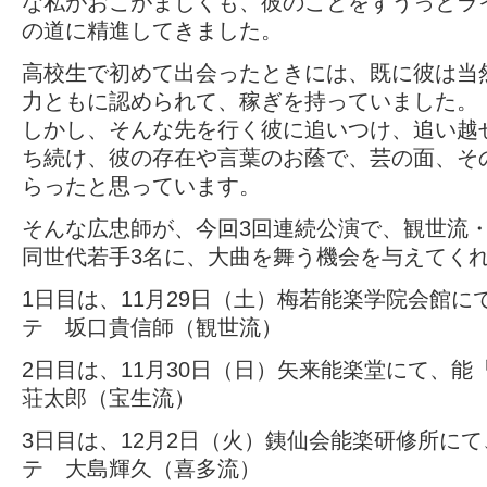
な私がおこがましくも、彼のことをずうっとラ
の道に精進してきました。
高校生で初めて出会ったときには、既に彼は当
力ともに認められて、稼ぎを持っていました。
しかし、そんな先を行く彼に追いつけ、追い越
ち続け、彼の存在や言葉のお蔭で、芸の面、そ
らったと思っています。
そんな広忠師が、今回3回連続公演で、観世流
同世代若手3名に、大曲を舞う機会を与えてく
1日目は、11月29日（土）梅若能楽学院会館に
テ 坂口貴信師（観世流）
2日目は、11月30日（日）矢来能楽堂にて、能
荘太郎（宝生流）
3日目は、12月2日（火）銕仙会能楽研修所に
テ 大島輝久（喜多流）