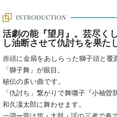
活劇の能『望月』。芸尽く
し油断させて仇討ちを果た
赤頭に金扇をあしらった獅子頭と覆
「獅子舞」が眼目。
秘伝の多い曲です。
「仇討ち」繋がりで舞囃子『小袖曽
和久凜太郎に舞わせます。
一調ー菅は笛・太鼓・謡の三者で奏