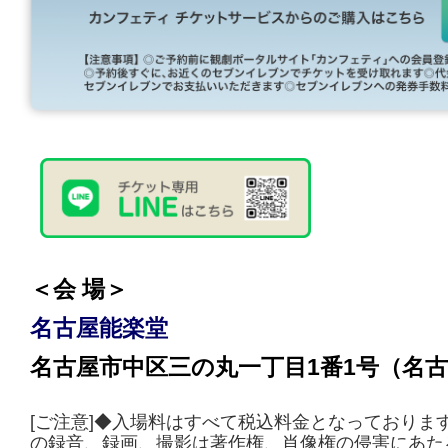
＜会 場＞
名古屋能楽堂
名古屋市中区三の丸一丁目1番1号（名
[ご注意]◆入場料はすべて税込料金となっておりま
の録音、録画、撮影は著作権、肖像権の侵害にあた