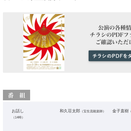
お話し
和久荘太郎
金子直樹
（宝生流能楽師）
（14時）