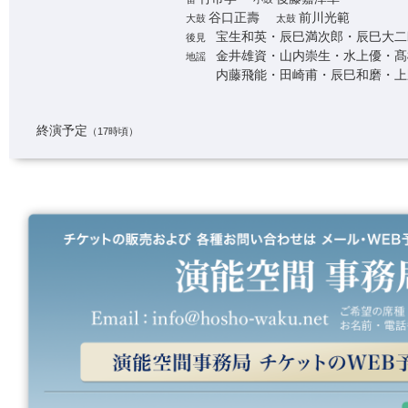
谷口正壽
前川光範
大鼓
太鼓
宝生和英・辰巳満次郎・辰巳大二
後見
金井雄資・山内崇生・水上優・髙
地謡
内藤飛能・田崎甫・辰巳和磨・上
終演予定
（17時頃）