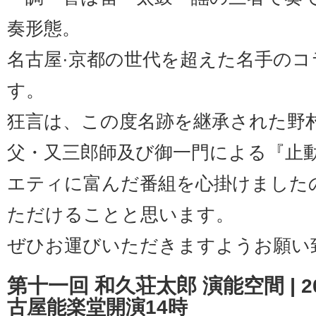
奏形態。
名古屋·京都の世代を超えた名手の
す。
狂言は、この度名跡を継承された野
父・又三郎師及び御一門による『止
エティに富んだ番組を心掛けました
ただけることと思います。
ぜひお運びいただきますようお願い
第十一回 和久荘太郎 演能空間 |
2
古屋能楽堂開演14時