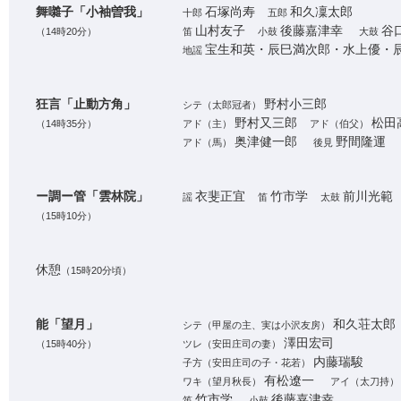
舞囃子「小袖曽我」
石塚尚寿
和久凜太郎
十郎
五郎
山村友子
後藤嘉津幸
谷
（14時20分）
笛
小鼓
大鼓
宝生和英・辰巳満次郎・水上優・
地謡
狂言「止動方角」
野村小三郎
シテ（太郎冠者）
野村又三郎
松田
（14時35分）
アド（主）
アド（伯父）
奥津健一郎
野間隆運
アド（馬）
後見
ー調ー管「雲林院」
衣斐正宜
竹市学
前川光
謡
笛
太鼓
（15時10分）
休憩
（15時20分頃）
能「望月」
和久荘太郎
シテ（甲屋の主、実は小沢友房）
澤田宏司
（15時40分）
ツレ（安田庄司の妻）
内藤瑞駿
子方（安田庄司の子・花若）
有松遼一
ワキ（望月秋長）
アイ（太刀持
竹市学
後藤嘉津幸
笛
小鼓