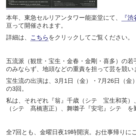
本年、東急セルリアンタワー能楽堂にて、
『渋
亘って開催されます。
詳細は、
こちら
をクリックしてご覧ください。
五流派（観世・宝生・金春・金剛・喜多）の若
のみならず、地頭などの重責を担って芸を競い
宝生流の出演は、3月1日（金）・7月26日（金）
の3回。
私は、それぞれ『翁』千歳（シテ 宝生和英）
（シテ 髙橋憲正）、舞囃子『安宅』シテ を
全7回とも、金曜日夜19時開演。お仕事帰りに