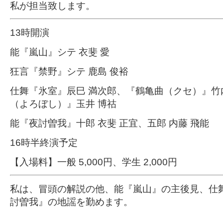
私が担当致します。
13時開演
能『嵐山』シテ 衣斐 愛
狂言『禁野』シテ 鹿島 俊裕
仕舞『氷室』辰巳 満次郎、『鶴亀曲（クセ）』竹
（よろぼし）』玉井 博祜
能『夜討曽我』十郎 衣斐 正宜、五郎 内藤 飛能
16時半終演予定
【入場料】一般 5,000円、学生 2,000円
私は、冒頭の解説の他、能『嵐山』の主後見、仕
討曽我』の地謡を勤めます。