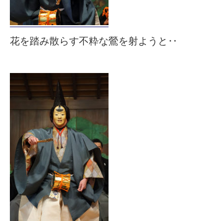
花を踏み散らす不粋な鶯を射ようと‥