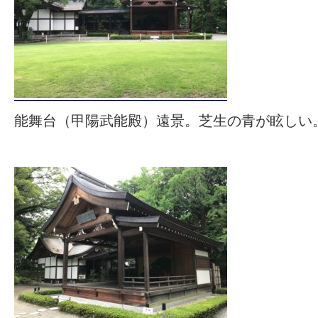
能舞台（甲陽武能殿）遠景。芝生の青が眩しい