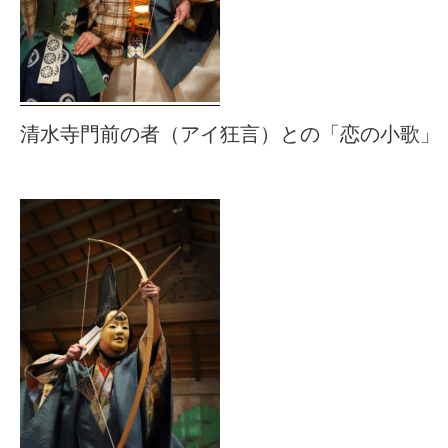
清水寺門前の者（アイ狂言）との「恋の小歌」