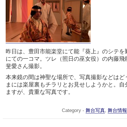
昨日は、豊田市能楽堂にて能『葵上』のシテを
にての一コマ。ツレ（照日の巫女役）の内藤飛
斐愛さん撮影。
本来鏡の間は神聖な場所で、写真撮影などはど
まには楽屋裏もチラリとお見せしようかと。自
ますが、貴重な写真です。
Category -
舞台写真
,
舞台情報