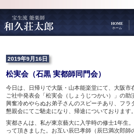
HOME
ホーム
2019年9月16日
松実会（石黒 実都師同門会）
今日は、日帰りで大阪・山本能楽堂にて、大阪市
ご社中発表会「松実会（しょうじつかい）」の助
興奮冷めやらぬお弟子さんのスピーチあり、フラ
懇親会にてご馳走になり、帰途についております
実都さんは、私が東京藝大に入学時の修士
1
年生
って頂きました。お互い辰巳
孝師（辰巳
満次郎師