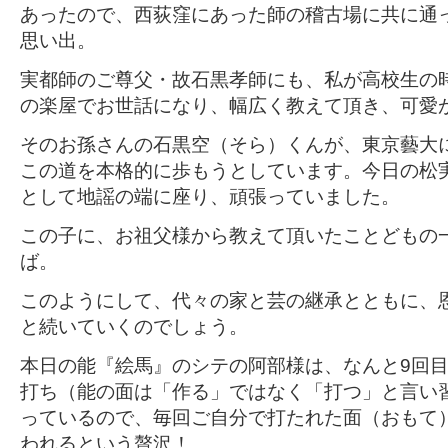
あったので、西荻窪にあった師の稽古場に共に通
思い出。
実都師のご尊父・故石黒
孝師にも、私が高校生の
の楽屋でお世話になり、幅広く教えて頂き、可愛
そのお孫さんの石黒
空（そら）くんが、東京藝大
この道を本格的に歩もうとしています。今日の松
として地謡の端に座り、頑張っていました。
この子に、お祖父様から教えて頂いたことどもの
ば。
このようにして、代々の家と芸の継承とともに、
と続いていくのでしょう。
本日の能『絵馬』のシテの阿部様は、なんと
9
回
打ち（能の面は「作る」ではなく「打つ」と言い
っているので、毎回ご自分で打たれた面（おもて
われるという贅沢！