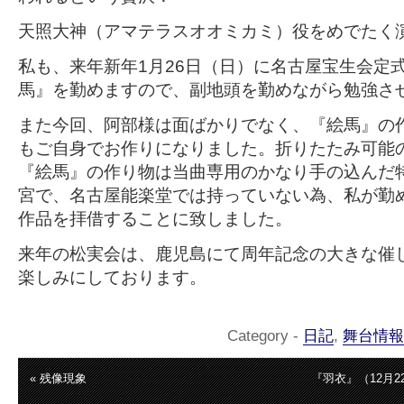
天照大神（アマテラスオオミカミ）役をめでたく
私も、来年新年
1
月26
日（日）に名古屋宝生会定
馬』を勤めますので、副地頭を勤めながら勉強さ
また今回、阿部様は面ばかりでなく、『絵馬』の
もご自身でお作りになりました。折りたたみ可能
『絵馬』の作り物は当曲専用のかなり手の込んだ
宮で、名古屋能楽堂では持っていない為、私が勤
作品を拝借することに致しました。
来年の松実会は、鹿児島にて周年記念の大きな催
楽しみにしております。
Category -
日記
,
舞台情報
« 残像現象
『羽衣』（12月