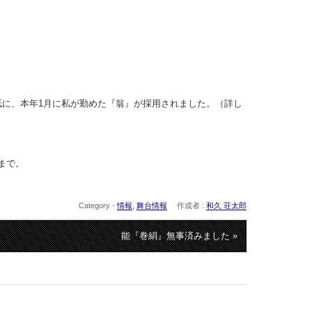
表紙に、本年1月に私が勤めた『翁』が採用されました。（詳し
）
）まで。
Category -
情報
,
舞台情報
作成者 :
和久 荘太郎
能『巻絹』無事済みました »