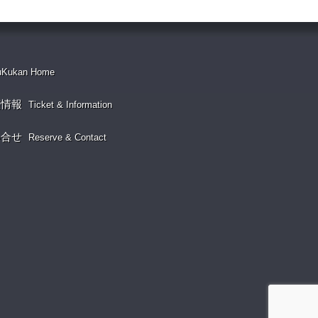
uKukan Home
演情報
Ticket & Information
い合せ
Reserve & Contact