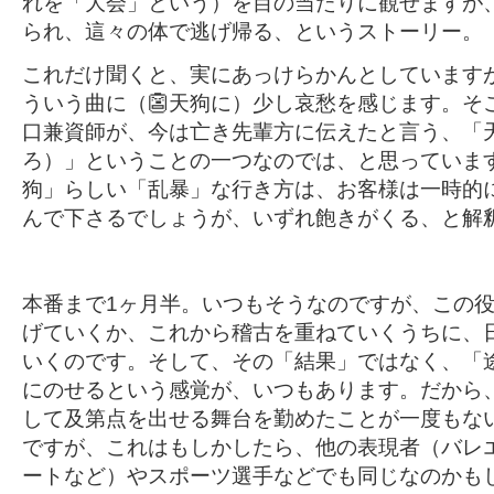
れを「大会」という）を目の当たりに観せますが
られ、這々の体で逃げ帰る、というストーリー。
これだけ聞くと、実にあっけらかんとしています
ういう曲に（👺天狗に）少し哀愁を感じます。そ
口兼資師が、今は亡き先輩方に伝えたと言う、「
ろ）」ということの一つなのでは、と思っていま
狗」らしい「乱暴」な行き方は、お客様は一時的
んで下さるでしょうが、いずれ飽きがくる、と解
本番まで1ヶ月半。いつもそうなのですが、この
げていくか、これから稽古を重ねていくうちに、
いくのです。そして、その「結果」ではなく、「
にのせるという感覚が、いつもあります。だから
して及第点を出せる舞台を勤めたことが一度もな
ですが、これはもしかしたら、他の表現者（バレ
ートなど）やスポーツ選手などでも同じなのかも