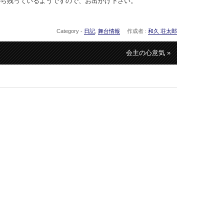
がら残っているようですので、お出かけ下さい。
Category -
日記
,
舞台情報
作成者 :
和久 荘太郎
会主の心意気 »