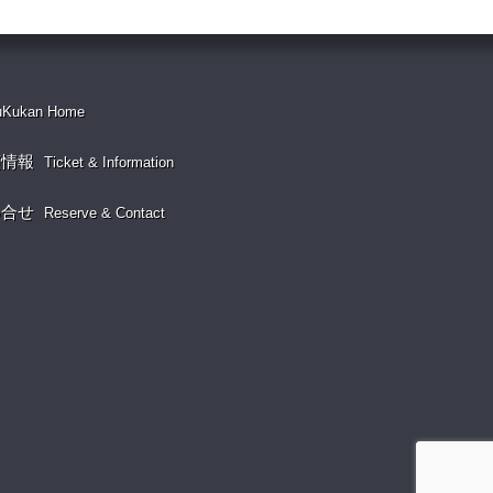
uKukan Home
演情報
Ticket & Information
い合せ
Reserve & Contact