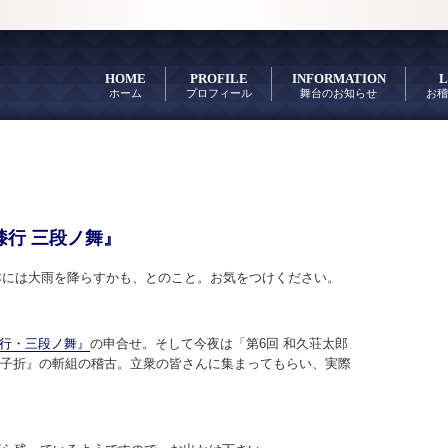
HOME
PROFILE
INFORMATION
L
ホーム
プロフィール
舞台のお知らせ
お稽
膝行 三段ノ舞』
本には大雨を降らすかも、とのこと。お気をつけください。
膝行・三段ノ舞』
の申合せ。そして今夜は「第6回 和久荘太郎
烏帽子折』の斬組の稽古。立衆の皆さんに集まってもらい、実際