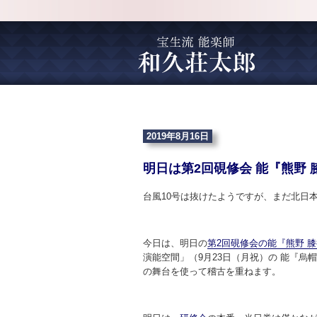
2019年8月16日
明日は第2回硯修会 能『熊野 
台風10号は抜けたようですが、まだ北日
今日は、明日の
第2回硯修会の能『熊野 
演能空間」（9月23日（月祝）の 能『
の舞台を使って稽古を重ねます。