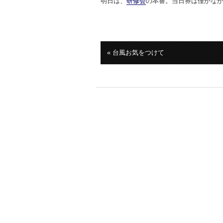
明日は、
研修会
の本番。当日券は僅かな
« 台風お気をつけて