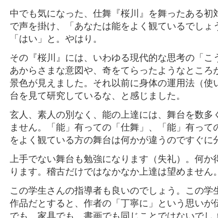
中でも気になった、仕舞『桜川』を舞ったある初
で声を掛け、「あなたは能をよく観ているでしょ
「はい」と。やはり。
その『桜川』には、いわゆる現代的な思考の「こ
あからさまな意図や、奇をてらったようなところ
景色が見えました。それ以前に身体の運用法（使
台を見て研究しているな、と感じました。
玄人、素人の別なく、能の上達には、舞台を数多
ません。「能」有っての「仕舞」、「能」有って
をよく観ている方の舞台は何かが違うのですぐに
上手でない舞台も勉強になります（失礼）。何か
ります。稽古だけではなかなか上達は望めません
この学生さんの指導者も良いのでしょう。この学
作品だとすると、作者の「丁寧に」という思いが
でも、家具でも、書画でも同じことではないでし