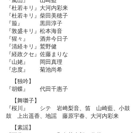
『嵐山』 山崎藍
『杜若キリ』大河内彩来
『杜若キリ』柴田美穂子
『箙』 黒田淳子
『敦盛キリ』松本海音
『猩々』 酒井今日子
『清経キリ』鷲野健
『経政クセ』佐藤まりな
『山姥』 岡田真理
『忠度』 菊池尚希
【独吟】
『胡蝶』 代田千惠子
【舞囃子】
『桜川』 シテ 岩﨑梨音、笛 山崎藍、小鼓
鼓 上出遥香、地謡 藤原宇春、大河内彩来
【素謡】