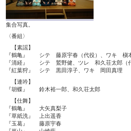
集合写真。
〈番組〉
【素謡】
『鶴亀』 シテ 藤原宇春（代役）、ワキ 槇
『清経』 シテ 鷲野健、ツレ 和久荘太郎（
『紅葉狩』 シテ 黒田淳子、ワキ 岡田真理
【連吟】
『胡蝶』 鈴木裕一郎、和久荘太郎
【仕舞】
『鶴亀』 大矢真梨子
『草紙洗』 上出遥香
『玉葛』 藤原宇春