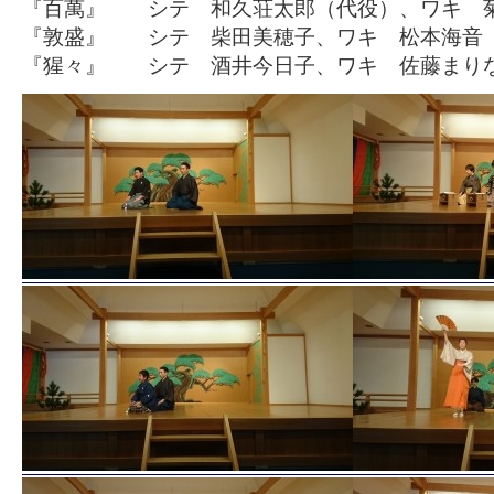
『百萬』 シテ 和久荘太郎（代役）、ワキ 
『敦盛』 シテ 柴田美穂子、ワキ 松本海音
『猩々』 シテ 酒井今日子、ワキ 佐藤まり