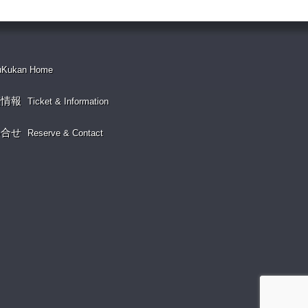
uKukan Home
演情報
Ticket & Information
い合せ
Reserve & Contact