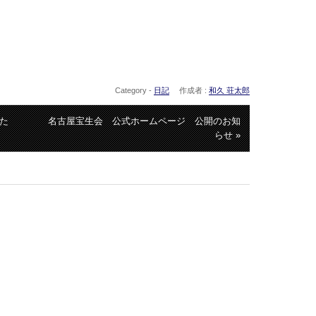
Category -
日記
作成者 :
和久 荘太郎
た
名古屋宝生会 公式ホームページ 公開のお知
らせ »