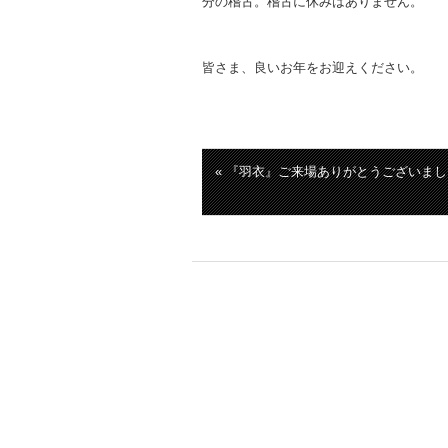
分の稽古。稽古に休みはありません。
皆さま、良いお年をお迎えください。
« 『羽衣』ご来場ありがとうございまし