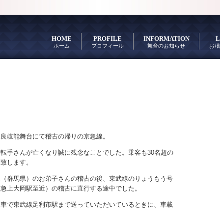
HOME
PROFILE
INFORMATION
L
ホーム
プロフィール
舞台のお知らせ
お稽
久良岐能舞台にて稽古の帰りの京急線。
運転手さんが亡くなり誠に残念なことでした。乗客も
30
名超の
り致します。
生（群馬県）のお弟子さんの稽古の後、東武線のりょうもう号
京急上大岡駅至近）の稽古に直行する途中でした。
に車で東武線足利市駅まで送っていただいているときに、車載
、