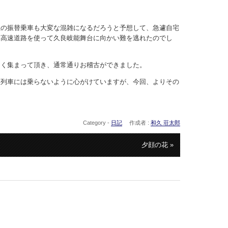
社の振替乗車も大変な混雑になるだろうと予想して、急遽自宅
ぎ高速道路を使って久良岐能舞台に向かい難を逃れたのでし
なく集まって頂き、通常通りお稽古ができました。
頭列車には乗らないように心がけていますが、今回、よりその
Category -
日記
作成者 :
和久 荘太郎
夕顔の花 »