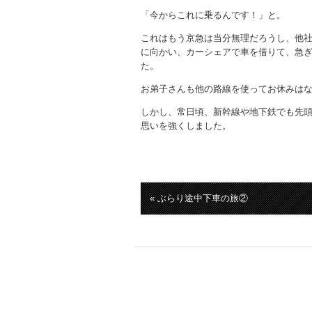
「今からこれに乗るんです！」と。
これはもう京急は当分無理だろうし、他
に向かい、カーシェアで車を借りて、急
た。
お弟子さんも他の路線を使ってお休みは
しかし、常日頃、新幹線や地下鉄でも先
思いを強くしました。
« ぶらり途中下車の旅②