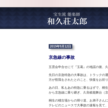
2019年9月12日
京急線の事故
五雲会申合せにて『玉葛』の地謡の後、
先日の京急特急の大事故は、トラックの
方が怪我をされたとのこと、快復をお祈
あの日、私もあの特急に乗るはずで、桐
から京急線に乗り継ぎ、久良岐能舞台（
桐生の稽古場からの帰り道、お弟子さん
テレビのニュースで大事故の速報を見て