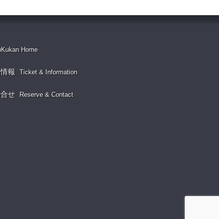
uKukan Home
演情報
Ticket & Information
い合せ
Reserve & Contact