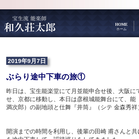
HOME
ホーム
2019年9月7日
ぶらり途中下車の旅①
昨日は、宝生能楽堂にて月並能申合せ後、大阪に
せ、京都に移動し、本日は彦根城能舞台にて、能『
満次郎）の副地頭と仕舞『井筒』（シテ 金森秀祥
開演までの時間を利用し、後輩の田崎 甫さんと共