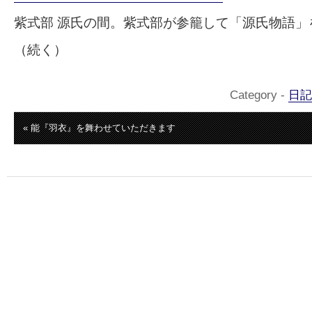
紫式部 源氏の間。紫式部が参籠して「源氏物語」
（続く）
Category -
日記
« 能『羽衣』を舞わせていただきます