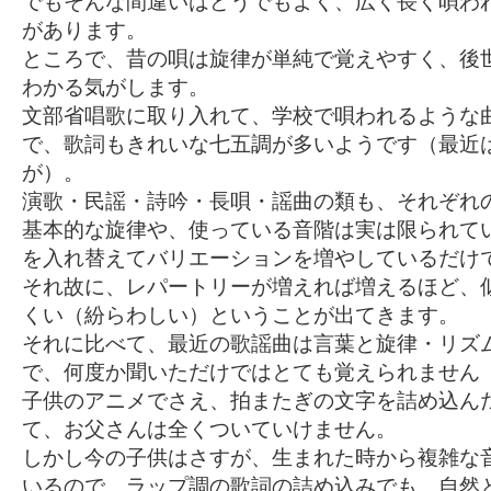
でもそんな間違いはどうでもよく、広く長く唄わ
があります。
ところで、昔の唄は旋律が単純で覚えやすく、後
わかる気がします。
文部省唱歌に取り入れて、学校で唄われるような
で、歌詞もきれいな七五調が多いようです（最近
が）。
演歌・民謡・詩吟・長唄・謡曲の類も、それぞれ
基本的な旋律や、使っている音階は実は限られて
を入れ替えてバリエーションを増やしているだけ
それ故に、レパートリーが増えれば増えるほど、
くい（紛らわしい）ということが出てきます。
それに比べて、最近の歌謡曲は言葉と旋律・リズ
で、何度か聞いただけではとても覚えられません
子供のアニメでさえ、拍またぎの文字を詰め込ん
て、お父さんは全くついていけません。
しかし今の子供はさすが、生まれた時から複雑な
いるので、ラップ調の歌詞の詰め込みでも、自然