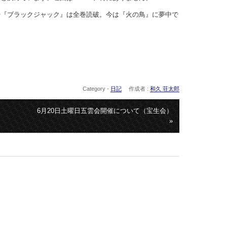
や『ブラックジャック』は全巻読破。今は『火の鳥』に夢中で
Category -
日記
作成者 :
和久 荘太郎
6月20日土曜日五雲会開催について（宝生会）
»