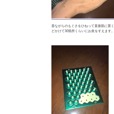
昔ながらのもぐさをひねって直接肌に置く
どかけて30箇所くらいにお灸をすえます