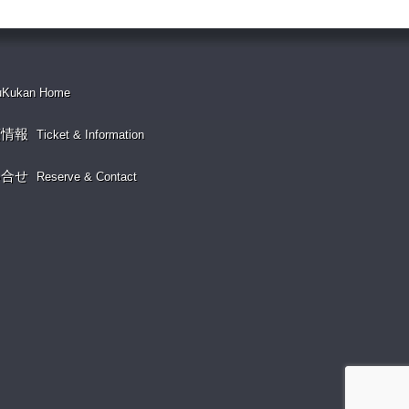
uKukan Home
演情報
Ticket & Information
い合せ
Reserve & Contact