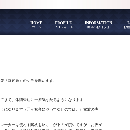
HOME
PROFILE
INFORMATION
L
ホーム
プロフィール
舞台のお知らせ
お稽
て能『善知鳥』のシテを舞います。
ってきて、体調管理に一層気を配るようになります。
ようになります（元々滅多にやってないのでは、と家族の声
カレーターは使わず階段を駆け上がるのが慣いですが、お役が