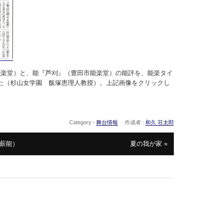
能楽堂）と、能『芦刈』（豊田市能楽堂）の能評を、能楽タイ
た（杉山女学園 飯塚恵理人教授）。上記画像をクリックし
Category -
舞台情報
作成者 :
和久 荘太郎
川薪能）
夏の我が家 »