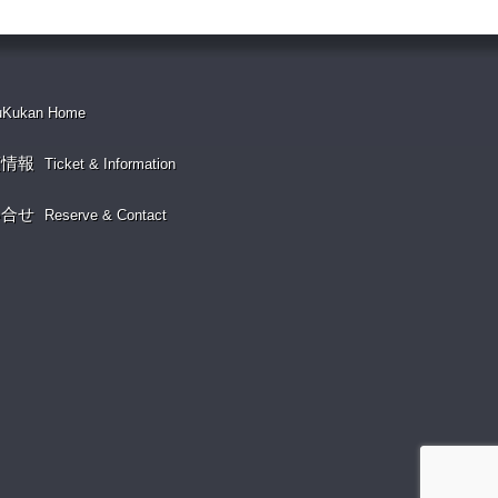
uKukan Home
演情報
Ticket & Information
い合せ
Reserve & Contact