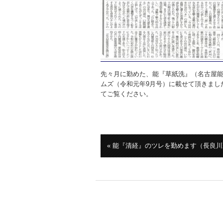
先々月に勤めた、能『草紙洗』（名古屋
ムズ（令和元年9月号）に載せて頂きまし
てご覧ください。
« 能『清経』のツレを勤めます（長良