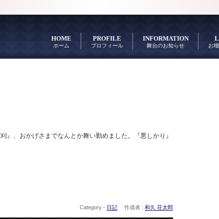
HOME
PROFILE
INFORMATION
L
ホーム
プロフィール
舞台のお知らせ
お稽
芦刈』、おかげさまでなんとか舞い勤めました。『悪しかり』
。
。
Category -
日記
作成者 :
和久 荘太郎