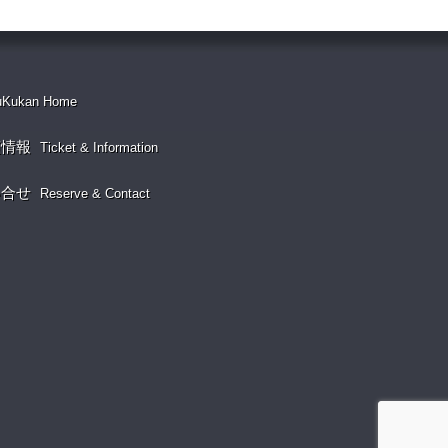
uKukan Home
演情報
Ticket & Information
い合せ
Reserve & Contact