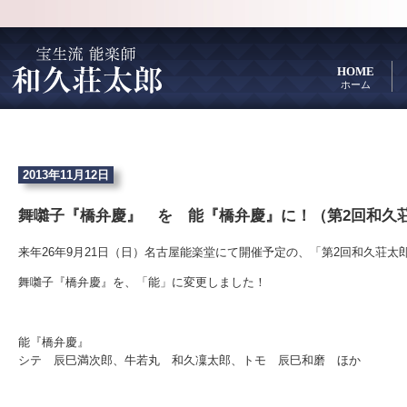
HOME
ホーム
2013年11月12日
舞囃子『橋弁慶』 を 能『橋弁慶』に！（第2回和久
来年26年9月21日（日）名古屋能楽堂にて開催予定の、「第2回和久荘太
舞囃子『橋弁慶』を、「能」に変更しました！
能『橋弁慶』
シテ 辰巳満次郎、牛若丸 和久凜太郎、トモ 辰巳和磨 ほか