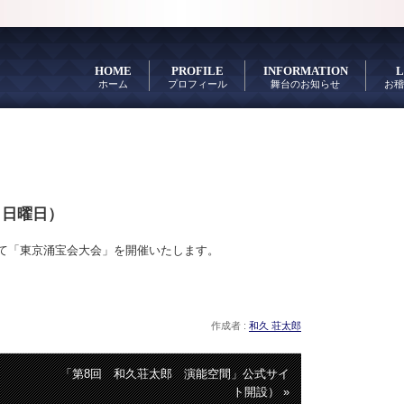
HOME
PROFILE
INFORMATION
L
ホーム
プロフィール
舞台のお知らせ
お稽
日日曜日）
にて「東京涌宝会大会」を開催いたします。
作成者 :
和久 荘太郎
「第8回 和久荘太郎 演能空間」公式サイ
ト開設） »