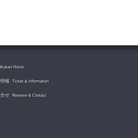
uKukan Home
演情報
Ticket & Information
い合せ
Reserve & Contact