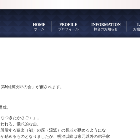
HOME
PROFILE
INFORMATION
L
ホーム
プロフィール
舞台のお知らせ
お稽
「第5回満次郎の会」が催されます。
構成。
きなつきたかさご）』。
言われる、儀式的な曲。
に所属する猿楽（能）の座（流派）の長老が勤めるようにな
）が勤めるものとなりましたが、明治以降は家元以外の弟子家