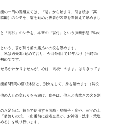
、能の一日の番組立ては、『翁』から始まり、引き続き『高
（脇能）のシテを、翁を勤めた役者が装束を着替えて勤めまし
テと『高砂』のシテを、本来の『翁付』という演奏形態で勤め
」という、翁が舞う前の露払いの役を勤めます。
私は過去3回勤めており、今回4回目で14年ぶり（当時25
は初めてです。
出せるかわかりませんが、心は、高校生のまま。はりきってま
能前3日間の斎戒沐浴と、別火をして、身を清めます（翁役
は他の人との交わりをも避け、食事は、他人と煮炊きの火を別
段の八足台に、舞台で使用する面箱・烏帽子・扇や、三宝の上
、「翁飾りの式」（出番前に役者全員が、お神酒・洗米・荒塩
清める）を執り行います。