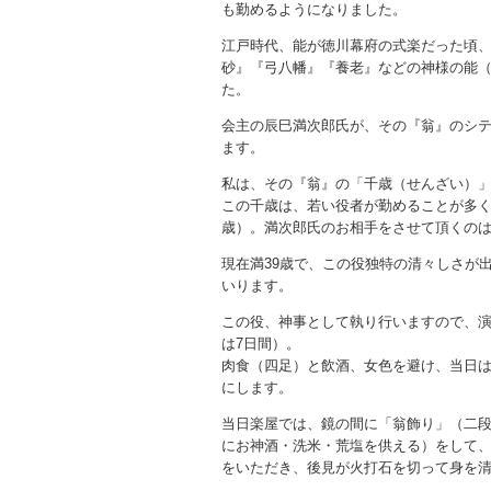
も勤めるようになりました。
江戸時代、能が徳川幕府の式楽だった頃
砂』『弓八幡』『養老』などの神様の能
た。
会主の辰巳満次郎氏が、その『翁』のシ
ます。
私は、その『翁』の「千歳（せんざい）
この千歳は、若い役者が勤めることが多く、
歳）。満次郎氏のお相手をさせて頂くの
現在満39歳で、この役独特の清々しさが
いります。
この役、神事として執り行いますので、演
は7日間）。
肉食（四足）と飲酒、女色を避け、当日
にします。
当日楽屋では、鏡の間に「翁飾り」（二
にお神酒・洗米・荒塩を供える）をして
をいただき、後見が火打石を切って身を