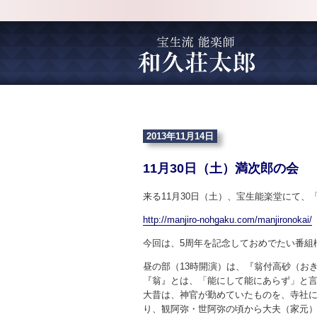
2013年11月14日
11月30日（土）満次郎の会
来る11月30日（土）、宝生能楽堂にて、
http://manjiro-nohgaku.com/manjironokai/
今回は、5周年を記念しておめでたい番組
昼の部（13時開演）は、『翁付高砂（お
『翁』とは、「能にして能にあらず」と
大昔は、神官が勤めていたものを、寺社
り、観阿弥・世阿弥の頃から大夫（家元