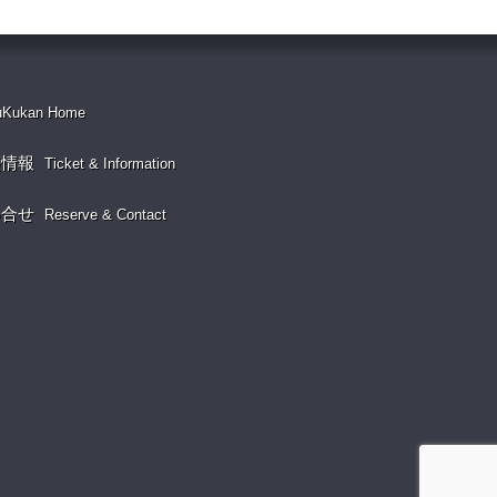
uKukan Home
演情報
Ticket & Information
い合せ
Reserve & Contact