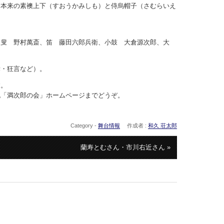
、本来の素襖上下（すおうかみしも）と侍烏帽子（さむらいえ
番叟 野村萬斎、笛 藤田六郎兵衛、小鼓 大倉源次郎、大
舞・狂言など）。
す。
記「満次郎の会」ホームページまでどうぞ。
Category -
舞台情報
作成者 :
和久 荘太郎
蘭寿とむさん・市川右近さん »