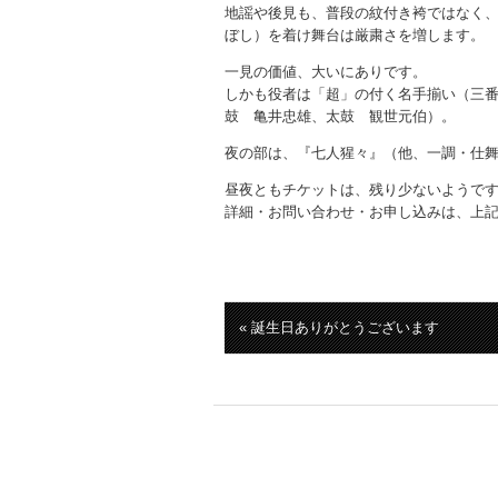
地謡や後見も、普段の紋付き袴ではなく
ぼし）を着け舞台は厳粛さを増します。
一見の価値、大いにありです。
しかも役者は「超」の付く名手揃い（三
鼓 亀井忠雄、太鼓 観世元伯）。
夜の部は、『七人猩々』（他、一調・仕
昼夜ともチケットは、残り少ないようで
詳細・お問い合わせ・お申し込みは、上
« 誕生日ありがとうございます