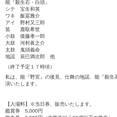
能『殺生石・白頭』
シテ 宝生和英
ワキ 飯冨雅介
アイ 野村又三郎
笛 鹿取希世
小鼓 後藤孝一郎
大鼓 河村眞之介
太鼓 鬼頭義命
地謡 辰巳満次郎 他
（終了予定１７時頃）
私は、能『野宮』の後見、仕舞の地謡、能『殺生
演いたします。
【入場料】※当日券、販売いたします。
鑑賞券 5,000円