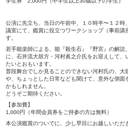
学生券 2,000円（中学生以上30歳以下の学生）
公演に先立ち、当日の午前中、１０時半〜１２時
議室にて、鑑賞に役立つワークショップ（事前講
す。
若手能楽師による、能『殺生石』『野宮』の解説
に、石井流大鼓方・河村眞之介氏をお迎えして、
たいとおもいます。
普段舞台でしか見ることのできない河村氏の、大
や、ちょっとした日常なども聞けて、意外な側面
かもしれません。
どうぞご期待ください。
【参加費】
1,000円（年間会員券をご持参の方は無料）
本公演鑑賞のついでに、少し早目にお越しいただ