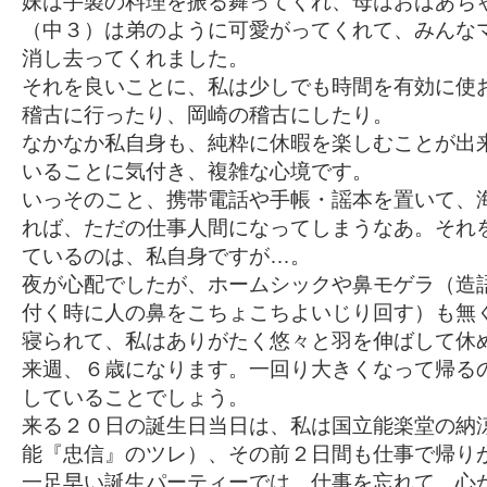
妹は手製の料理を振る舞ってくれ、母はおばあち
（中３）は弟のように可愛がってくれて、みんな
消し去ってくれました。
それを良いことに、私は少しでも時間を有効に使
稽古に行ったり、岡崎の稽古にしたり。
なかなか私自身も、純粋に休暇を楽しむことが出
いることに気付き、複雑な心境です。
いっそのこと、携帯電話や手帳・謡本を置いて、
れば、ただの仕事人間になってしまうなあ。それ
ているのは、私自身ですが…。
夜が心配でしたが、ホームシックや鼻モゲラ（造
付く時に人の鼻をこちょこちよいじり回す）も無
寝られて、私はありがたく悠々と羽を伸ばして休
来週、６歳になります。一回り大きくなって帰る
していることでしょう。
来る２０日の誕生日当日は、私は国立能楽堂の納
能『忠信』のツレ）、その前２日間も仕事で帰り
一足早い誕生パーティーでは、仕事を忘れて、心