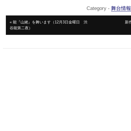
Category -
舞台情報
« 能『山姥』を舞います（12月3日金曜日 渋
新
谷能第二夜）