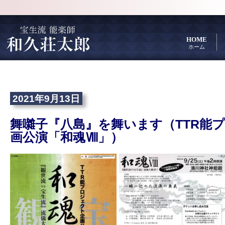
HOME
ホーム
2021年9月13日
舞囃子『八島』を舞います（TTR能
画公演「和魂Ⅷ」）