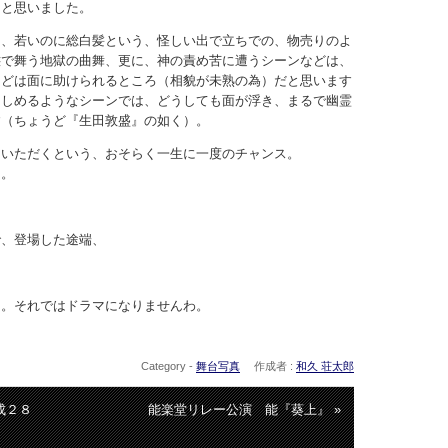
ると思いました。
に、若いのに総白髪という、怪しい出で立ちでの、物売りのよ
態で舞う地獄の曲舞、更に、神の責め苦に遭うシーンなどは、
などは面に助けられるところ（相貌が未熟の為）だと思います
きしめるようなシーンでは、どうしても面が浮き、まるで幽霊
す（ちょうど『生田敦盛』の如く）。
ていただくという、おそらく一生に一度のチャンス。
た。
で、登場した途端、
・。それではドラマになりませんわ。
Category -
舞台写真
作成者 :
和久 荘太郎
成２８
能楽堂リレー公演 能『葵上』 »