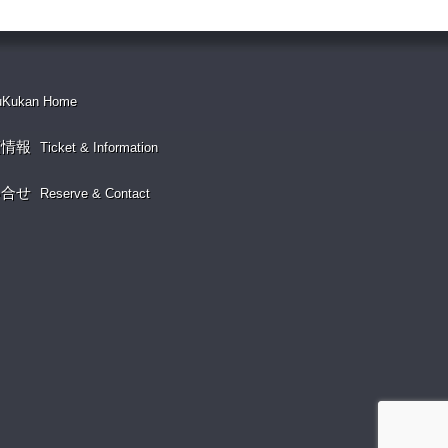
uKukan Home
演情報
Ticket & Information
い合せ
Reserve & Contact