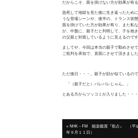
だからこそ、面を掛けない方が効果が有
急死して地獄を見た後に生き返ったため
うな登場シーンや、後半の、トランス状
面を掛けていた方が効果が有り、また私
が、中盤に、親子だと判明して、子を抱
の父親と対面しているように見えるので
ましてや、今回は本当の親子で勤めさせ
ご批判を承知で、直面にさせて頂きまし
ただ後日・・・。親子が顔が似ているの
「（親子だと）バレバレじゃん。」
とある方からツッコミが入りました・・
« NHK－FM 能楽鑑賞『歌占』 （平
年９月１１日）