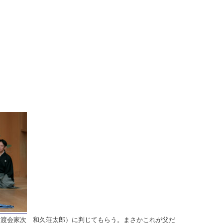
・渡会家次 和久荘太郎）に判じてもらう。まさかこれが父だ