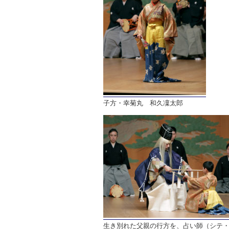
子方・幸菊丸 和久凜太郎
生き別れた父親の行方を、占い師（シテ