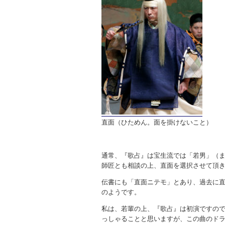
直面（ひためん。面を掛けないこと）
通常、『歌占』は宝生流では「若男」（
師匠とも相談の上、直面を選択させて頂
伝書にも「直面ニテモ」とあり、過去に
のようです。
私は、若輩の上、『歌占』は初演ですの
っしゃることと思いますが、この曲のド