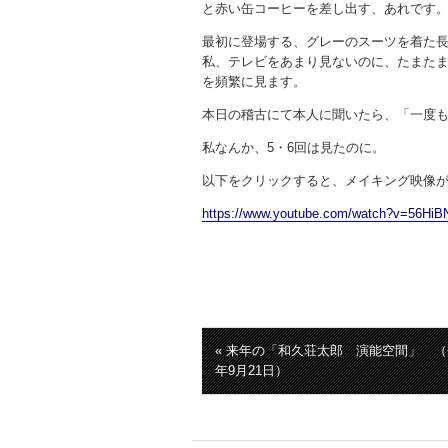
と赤い缶コーヒーを差し出す、あれです
最初に登場する、グレーのスーツを着た
私、テレビをあまり見ないのに、たまた
を頻繁に見ます。
本日の稽古にて本人に聞いたら、「一度
私なんか、5・6回は見たのに。
以下をクリックすると、メイキング映像
https://www.youtube.com/watch?v=56HiB
« 来年の「和久荘太郎 演能空間」 （
年9月21日）