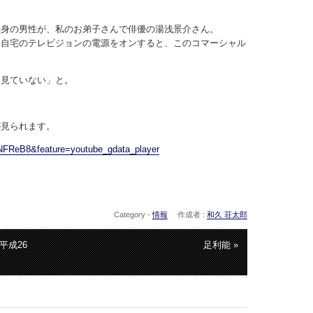
。
長身の男性が、私のお弟子さんで俳優の湯浅景介さん。
ま自宅のテレビジョンの電源をオンすると、このコマーシャル
も見ていない」と。
が見られます。
NFReB8&feature=youtube_gdata_player
Category -
情報
作成者 :
和久 荘太郎
平成26
足利能 »