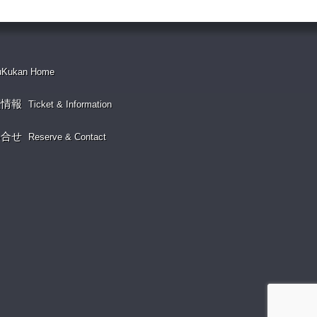
uKukan Home
演情報
Ticket & Information
い合せ
Reserve & Contact