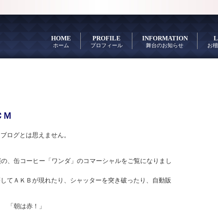
HOME
PROFILE
INFORMATION
L
ホーム
プロフィール
舞台のお知らせ
お稽
ＣＭ
るブログとは思えません。
演の、缶コーヒー「ワンダ」のコマーシャルをご覧になりまし
壊してＡＫＢが現れたり、シャッターを突き破ったり、自動販
「朝は赤！」