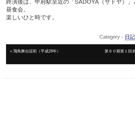
終演後は、甲府駅至近の「SADOYA（サドヤ）
昼食会。
楽しいひと時です。
Category -
日記
« 飛鳥舞台謡初（平成28年）
第６０期第１回