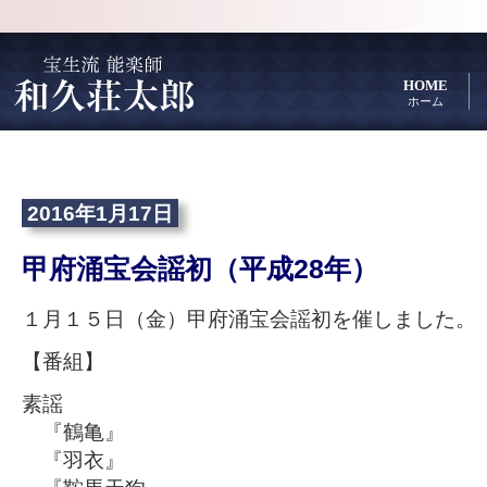
HOME
ホーム
2016年1月17日
甲府涌宝会謡初（平成28年）
１月１５日（金）甲府涌宝会謡初を催しました。
【番組】
素謡
『鶴亀』
『羽衣』