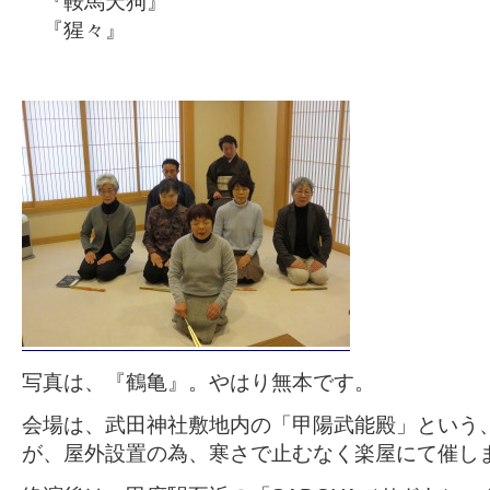
『鞍馬天狗』
『猩々』
写真は、『鶴亀』。やはり無本です。
会場は、武田神社敷地内の「甲陽武能殿」という
が、屋外設置の為、寒さで止むなく楽屋にて催し