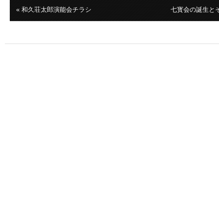
« 和久荘太郎演能会チラシ
七寳会の誕生とそ