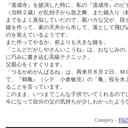
『道成寺』を披演した時に、私の『道成寺』のビ
（当時２歳）が乱拍子から急之舞、また鐘入り（
までをよく真似していたので、親バカな父が、段
鐘を作って、家の天井から吊して、落として飛び
のを覚えているようです。
また作ってやるか。前よりも大きな鐘を。
「こんどだがしやさんいこうね」は、おなじみの
に巧みに書き込む高級テクニック。
父親心をくすぐります。
「つるかめがんばるね」は、再来月８月２日、Ｍ
て、『鶴亀』（シテ 小倉敏克）の「亀」役を水
ることを言っています。
このまま、いつまでこんな子供でいてくれるので
今になって自分の父の気持ちが少しわかったよう
Category -
日記