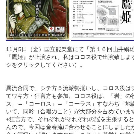
11月5日（金）国立能楽堂にて「第１６回山井綱
『鷹姫』が上演され、私はコロス役で出演致しま
シをクリックしてください）。
異流合同で、シテ方５流派勢揃いし、コロス役は
てワキ方・狂言方も参加。コロス役は、「岩」の
ス」→「コーロス」→「コーラス」すなわち「地
いて、同吟（合唱のこと）が大部分を占めていま
+狂言方で、それぞれがそれぞれの謡を主張する
んので、今回は金春流に合わせることにしました