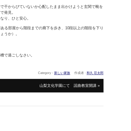
かで干からびていないか心配したまま出かけようと玄関で靴を
下で発見。
になり、ひと安心。
がある部屋から階段までの廊下を歩き、10段以上の階段を下り
しょうか）。
水槽で過ごしなさい。
Category -
新しい家族
作成者 :
和久 荘太郎
山梨文化学園にて 謡曲教室開講 »