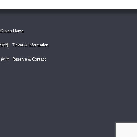
uKukan Home
演情報
Ticket & Information
い合せ
Reserve & Contact