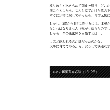
取り敢えずあきらめて朝食を取り、どこ
履こうとしたら、なんと立てかけた靴の
すぐに水槽に戻してやったら、再び元気
しかし、2階から1階に降りるには、水槽
なければなりません（転がり落ちたので
しかも、その後玄関を目指すとは…。
よほど飼われるのが嫌だったのかな。
大事に育ててやるから、安心して快適な
« 名古屋涌宝会謡初（1月19日）