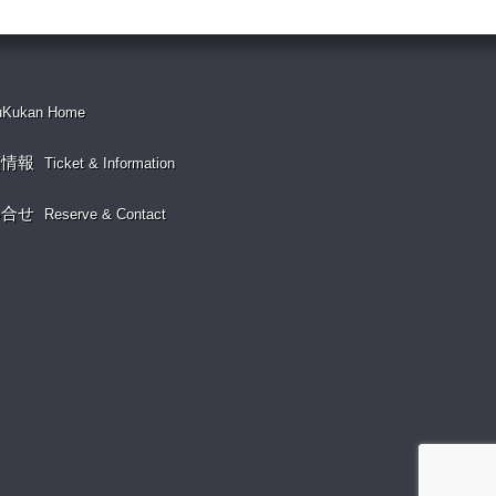
uKukan Home
演情報
Ticket & Information
い合せ
Reserve & Contact