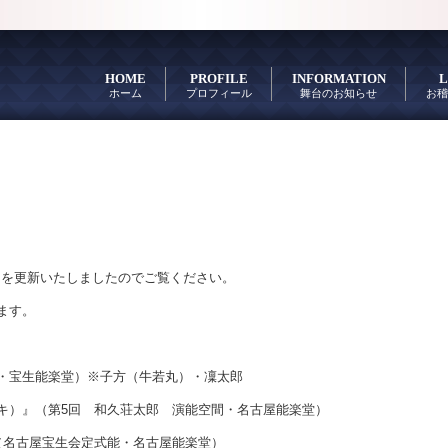
HOME
PROFILE
INFORMATION
L
ホーム
プロフィール
舞台のお知らせ
お稽
」を更新いたしましたのでご覧ください。
ます。
・宝生能楽堂）※子方（牛若丸）・凜太郎
キ）』（第5回 和久荘太郎 演能空間・名古屋能楽堂）
（名古屋宝生会定式能・名古屋能楽堂）