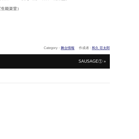
宝生能楽堂）
！
Category -
舞台情報
作成者 :
和久 荘太郎
SAUSAGE① »