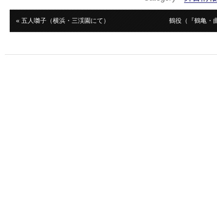
« 五人囃子（横浜・三渓園にて）
鶴役（『鶴亀・曲