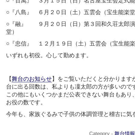
○『百萬』 ３月１５日（日）名古屋宝生会定式
○『八島』 ６月２０日（土）五雲会（宝生能楽
○『融』 ９月２０日（日）第３回和久荘太郎演
堂）
○『忠信』 １２月１９日（土）五雲会（宝生能
いずれも初役。心して勤めます。
【
舞台のお知らせ
】をご覧いただくと分かります
台に出る回数は、私よりも凜太郎の方が多いので
この他にもいくつかまだ公表できない舞台もあり
お役の数です。
今年も、家族ぐるみで子供の体調管理と稽古に気
Category -
舞台情報