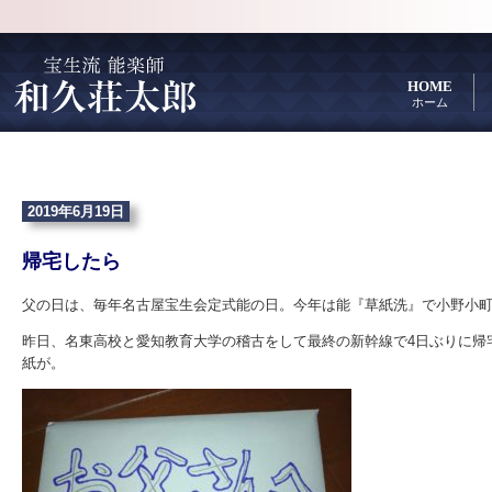
HOME
ホーム
2019年6月19日
帰宅したら
父の日は、毎年名古屋宝生会定式能の日。今年は能『草紙洗』で小野小
昨日、名東高校と愛知教育大学の稽古をして最終の新幹線で4日ぶりに帰
紙が。