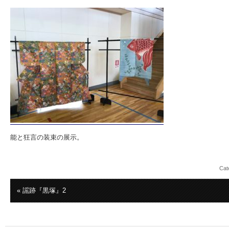
能と狂言の装束の展示。
Cat
« 謡跡『黒塚』2