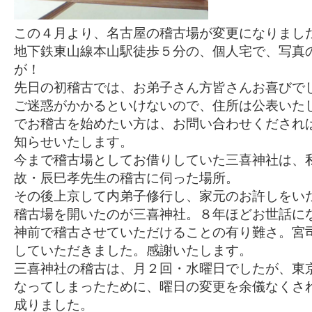
この４月より、名古屋の稽古場が変更になりまし
地下鉄東山線本山駅徒歩５分の、個人宅で、写真
が！
先日の初稽古では、お弟子さん方皆さんお喜びで
ご迷惑がかかるといけないので、住所は公表いた
でお稽古を始めたい方は、お問い合わせくだされ
知らせいたします。
今まで稽古場としてお借りしていた三喜神社は、
故・辰巳孝先生の稽古に伺った場所。
その後上京して内弟子修行し、家元のお許しをい
稽古場を開いたのが三喜神社。８年ほどお世話に
神前で稽古させていただけることの有り難さ。宮
していただきました。感謝いたします。
三喜神社の稽古は、月２回・水曜日でしたが、東
なってしまったために、曜日の変更を余儀なくさ
成りました。